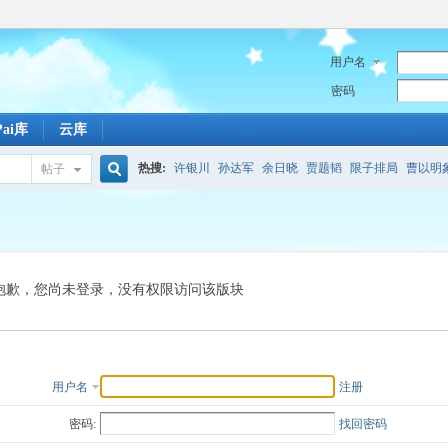
用户名
密码
Pai库
云库
热搜:
许银川
孙达军
余日晓
贾题韬
限子排局
曹以明
帖子
搜
百度
引擎
潋滟
敖日西
珍珑棋局原局
马陷污泥
包头
索
抱歉，您尚未登录，没有权限访问该版块
用户名
注册
密码:
找回密码