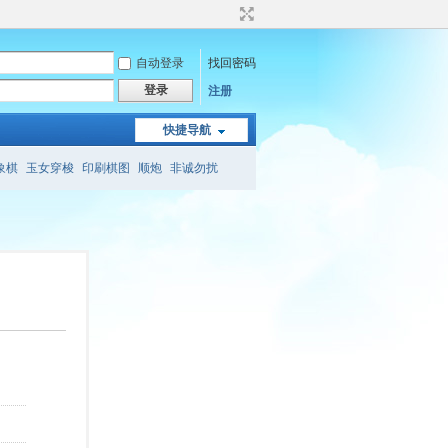
自动登录
找回密码
登录
注册
快捷导航
象棋
玉女穿梭
印刷棋图
顺炮
非诚勿扰
象棋
会心斋
象棋旁门左道
三兵连营