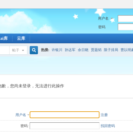
用户名
密码
Pai库
云库
热搜:
许银川
孙达军
余日晓
贾题韬
限子排局
曹以明
帖子
搜
百度
引擎
潋滟
敖日西
珍珑棋局原局
马陷污泥
包头
索
抱歉，您尚未登录，无法进行此操作
用户名
注册
密码:
找回密码