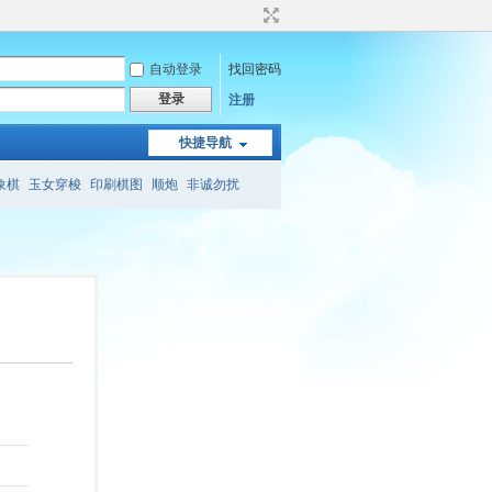
自动登录
找回密码
登录
注册
快捷导航
象棋
玉女穿梭
印刷棋图
顺炮
非诚勿扰
象棋
会心斋
象棋旁门左道
三兵连营