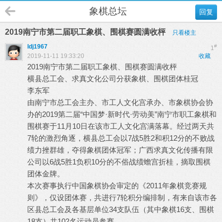
象棋总坛
回复
2019南宁市第二届职工象棋、围棋赛圆满收枰
只看楼主
ldj1967
#
1
2019-11-11 19:33:20
收藏
2019南宁市第二届职工象棋、围棋赛圆满收枰
横县总工会、求真文化公司分获象棋、围棋团体桂冠
李东军
由南宁市总工会主办、市工人文化宫承办、市象棋协会协
办的2019第二届“中国梦·新时代·劳动美”南宁市职工象棋和
围棋赛于11月10日在该市工人文化宫满落幕。经过两天共
7轮的激烈角逐，横县总工会以7战5胜2和积12分的不败战
绩力挫群雄，夺得象棋团体冠军；广西求真文化传播有限
公司以6战5胜1负积10分的不俗战绩蟾宫折桂，摘取围棋
团体金牌。
本次赛事执行中国象棋协会审定的《2011年象棋竞赛规
则》，仅设团体赛，共进行7轮积分编排制，有来自该市各
区县总工会及各基层单位34支队伍（其中象棋16支、围棋
18支）共102名运动员参赛。