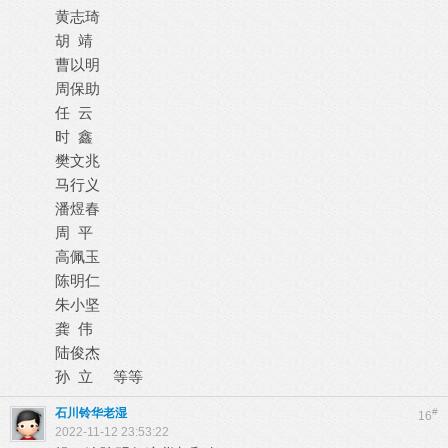
黄志琦
胡 靖
曹以明
周保助
任 云
时 鑫
樊文兆
马行义
潘煜春
周 平
高佩玉
陈明仁
朱小坚
龚 伟
陆俊杰
孙 立 等等
石川铃华老湿
#
16
2022-11-12 23:53:22