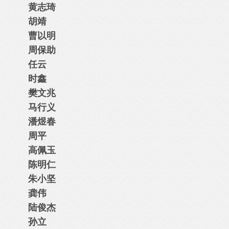
黄志琦
胡靖
曹以明
周保助
任云
时鑫
樊文兆
马行义
潘煜春
周平
高佩玉
陈明仁
朱小坚
龚伟
陆俊杰
孙立