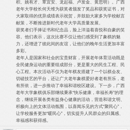
积、姚有才、覃宜安、龙起福、卢发金、黄思明）。广西
老年大学校长何天维为获奖者颁发了奖品和获奖证书，对
大家取得的优异成绩表示祝贺，并鼓励大家多为学校献言
献策，不断推进新时代老年大学高质量发展。
获奖者们手捧证书和纪念品，脸上洋溢着喜悦和自豪的笑
容。他们表示，这次比赛不仅让他们感受到了象棋的魅
力，还增进了彼此间的友谊，让他们的晚年生活更加丰富
多彩。
老年人是国家和社会的宝贵财富，开展老年体育活动既是
全民健身运动的重要组成部分，更是重大的民生工程、民
心工程。本次活动不仅为老年棋友搭建了一个以棋会友、
切磋技艺的平台，还让广大老年象棋爱好者老有所乐，老
有所依，进一步推动了幸福和谐校区建设。下一步，广西
老年大学象棋俱乐部继续秉承“快乐健康，幸福长寿”的理
念，继续开展各类有益身心健康的活动，营造和谐文明、
积极向上的文体活动氛围，以喜闻乐见的方式“聚民心”，
让学校服务更加“暖民心”，切实提升人民群众的归属感、
幸福感和获得感。