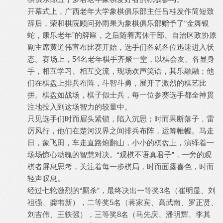
开幕式上，广西老年大学象棋俱乐部主任吕桂发作简短致
辞后，荣和棋院顾问孙雨果为象棋俱乐部赠予了“金舞银
蛇，康乐老年”的牌匾，之后随着离休干部、自治区政协原
副主席黄道伟宣布比赛开始，选手们各就各位迅速进入状
态。赛场上，54名老年棋手齐聚一堂，以棋会友、各显身
手，相互学习、相互交流，现场欢声笑语，其乐融融；他
们在棋盘上排兵布阵，斗智斗勇，展开了激烈的棋艺比
拼。棋盘如战场，棋子似士兵，每一位参赛选手都全神贯
注地投入到这场智力的较量中。
只见选手们时而眉头紧锁，陷入沉思；时而果断落子，雷
厉风行，他们在楚河汉界之间排兵布阵，运筹帷幄。马走
日，象飞田，车走直路炮翻山，小小的棋盘上，演绎着一
场场惊心动魄的智慧对决。“观棋不语真君子”，一旁的观
棋者屏息思考，关注着每一步棋局，时而面露喜色，时而
轻声叹息。
经过七轮激烈的“厮杀”，最终决出一等奖3名（崔明显、刘
祖强、龚韦新），二等奖5名（蒋家宾、高武南、罗正贤、
刘吉伟、王轶强），三等奖8名（马先庆、潘明辉、李其