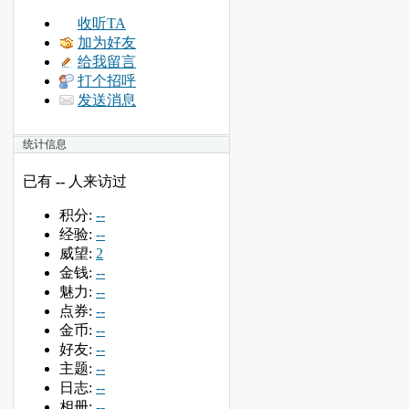
收听TA
加为好友
给我留言
打个招呼
发送消息
统计信息
已有
--
人来访过
积分:
--
经验:
--
威望:
2
金钱:
--
魅力:
--
点券:
--
金币:
--
好友:
--
主题:
--
日志:
--
相册:
--