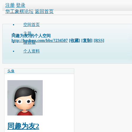
注册
登录
华工象棋论坛
返回首页
空间首页
主题
同趣为友2的个人空间
http://hgchess.com/bbs/?234507
[收藏]
[复制]
[RSS]
留言板
个人资料
头像
同趣为友2