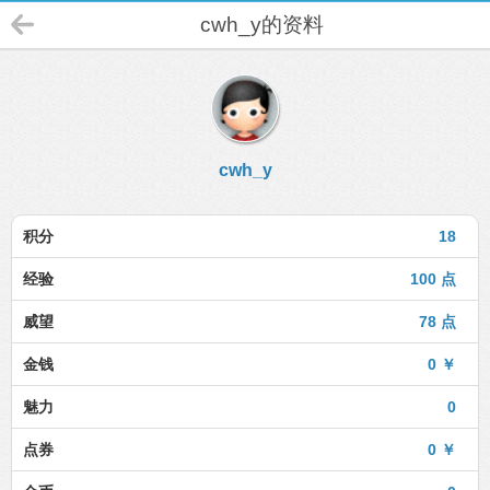
cwh_y的资料
cwh_y
积分
18
经验
100 点
威望
78 点
金钱
0 ￥
魅力
0
点券
0 ￥