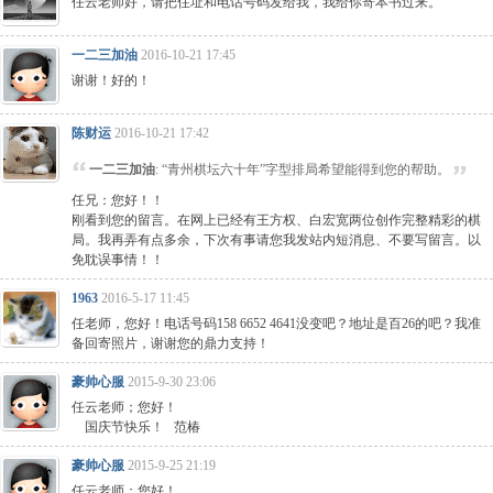
任云老师好，请把住址和电话号码发给我，我给你寄本书过来。
一二三加油
2016-10-21 17:45
谢谢！好的！
陈财运
2016-10-21 17:42
一二三加油
: “青州棋坛六十年”字型排局希望能得到您的帮助。
任兄：您好！！
刚看到您的留言。在网上已经有王方权、白宏宽两位创作完整精彩的棋
局。我再弄有点多余，下次有事请您我发站内短消息、不要写留言。以
免耽误事情！！
1963
2016-5-17 11:45
任老师，您好！电话号码158 6652 4641没变吧？地址是百26的吧？我准
备回寄照片，谢谢您的鼎力支持！
豪帅心服
2015-9-30 23:06
任云老师；您好！
国庆节快乐！ 范椿
豪帅心服
2015-9-25 21:19
任云老师；您好！