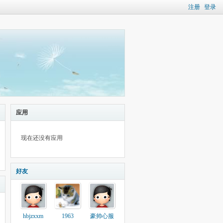
注册
登录
应用
现在还没有应用
好友
hbjzxxm
1963
豪帅心服