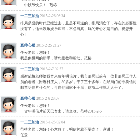
中秋节快乐！ 范椿
一二三加油
2015-2-26 06:34
排局鼎盛的时代已经过去，且是不可逆的，排局消亡了，存在的必要性
没有了，适当娱乐娱乐即可，不必当真，玩的开心才是目的。祝您开
心！
豪帅心服
2015-2-25 21:27
任云老师；您好！
我是象棋网的新手，请您指教和帮助。范椿
一二三加油
2015-2-7 02:57
感谢范椿老师给我寄来贺年明信片，我市邮局以前有一位非邮局工作人
员的老者（附近村庄人，80多岁，干了三十多年）在邮局门前专卖信封
邮票明信片什么的，可自他回家不干后，这项工作就无人干了。
豪帅心服
2015-2-6 23:07
任云老师；您好！
贺年明信片前天已寄出，请查收。范椿2015-2-6
一二三加油
2015-1-25 02:04
范椿老师：您好！心意领了，明信片就不要寄了，谢谢！
任云