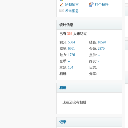
给我留言
打个招呼
发送消息
统计信息
已有
364
人来访过
积分:
5304
经验:
10594
威望:
6761
金钱:
2870
魅力:
1726
点券:
--
金币:
--
好友:
7
主题:
104
日志:
--
相册:
--
分享:
--
相册
现在还没有相册
记录