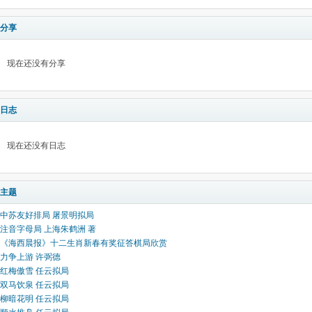
分享
现在还没有分享
日志
现在还没有日志
主题
中苏友好排局 屠景明拟局
注音字母局 上海朱鹤洲 著
《海西晨报》十二生肖新春有奖征答棋局欣赏
力争上游 许弼德
红梅傲雪 任云拟局
双马饮泉 任云拟局
柳暗花明 任云拟局