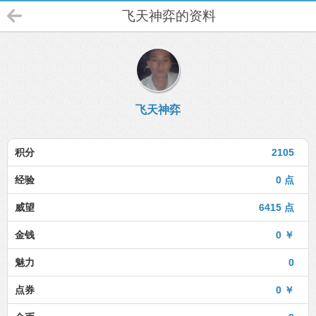
飞天神弈的资料
飞天神弈
积分
2105
经验
0 点
威望
6415 点
金钱
0 ￥
魅力
0
点券
0 ￥